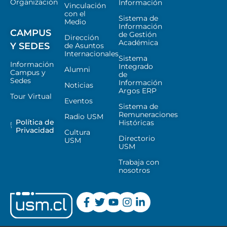
Organización
Información
Vinculación
con el
Sistema de
Medio
Información
CAMPUS
de Gestión
Dirección
Académica
Y SEDES
de Asuntos
Internacionales
Sistema
Información
Integrado
Alumni
Campus y
de
Sedes
Información
Noticias
Argos ERP
Tour Virtual
Eventos
Sistema de
Remuneraciones
Radio USM
Política de
Históricas
Privacidad
Cultura
Directorio
USM
USM
Trabaja con
nosotros