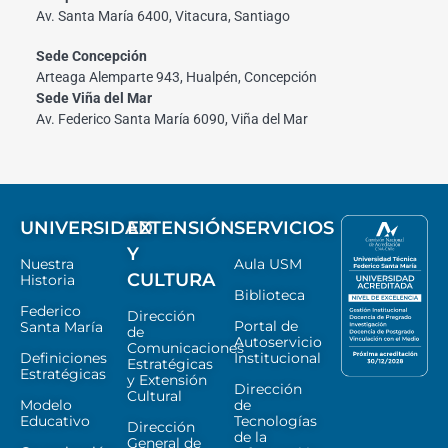
Av. Santa María 6400, Vitacura, Santiago
Sede Concepción
Arteaga Alemparte 943, Hualpén, Concepción
Sede Viña del Mar
Av. Federico Santa María 6090, Viña del Mar
UNIVERSIDAD
EXTENSIÓN
SERVICIOS
Y
Nuestra
Aula USM
CULTURA
Historia
Biblioteca
Federico
Dirección
Portal de
Santa María
de
Autoservicio
Comunicaciones
Definiciones
Institucional
Estratégicas
Estratégicas
y Extensión
Dirección
Cultural
Modelo
de
Educativo
Tecnologías
Dirección
de la
General de