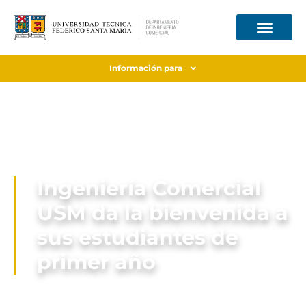
Información para
Ingeniería Comercial
USM da la bienvenida a
sus estudiantes de
primer año