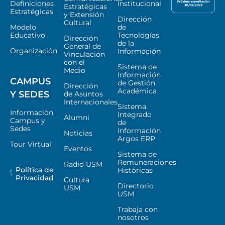
Definiciones
Institucional
Estratégicas
Estratégicas
y Extensión
Dirección
Cultural
Modelo
de
Educativo
Tecnologías
Dirección
de la
General de
Organización
Información
Vinculación
con el
Sistema de
Medio
Información
CAMPUS
de Gestión
Dirección
Académica
Y SEDES
de Asuntos
Internacionales
Sistema
Información
Integrado
Alumni
Campus y
de
Sedes
Información
Noticias
Argos ERP
Tour Virtual
Eventos
Sistema de
Remuneraciones
Radio USM
Política de
Históricas
Privacidad
Cultura
Directorio
USM
USM
Trabaja con
nosotros