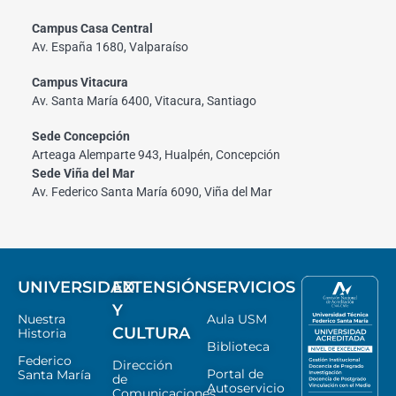
Campus Casa Central
Av. España 1680, Valparaíso
Campus Vitacura
Av. Santa María 6400, Vitacura, Santiago
Sede Concepción
Arteaga Alemparte 943, Hualpén, Concepción
Sede Viña del Mar
Av. Federico Santa María 6090, Viña del Mar
UNIVERSIDAD
EXTENSIÓN
SERVICIOS
Y
Nuestra
Aula USM
CULTURA
Historia
Biblioteca
Federico
Dirección
Portal de
Santa María
de
Autoservicio
Comunicaciones