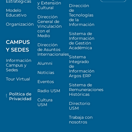
Estratégicas
y Extensión
Dirección
Cultural
Modelo
de
Educativo
Tecnologías
Dirección
de la
General de
Organización
Información
Vinculación
con el
Sistema de
Medio
Información
CAMPUS
de Gestión
Dirección
Académica
Y SEDES
de Asuntos
Internacionales
Sistema
Información
Integrado
Alumni
Campus y
de
Sedes
Información
Noticias
Argos ERP
Tour Virtual
Eventos
Sistema de
Remuneraciones
Radio USM
Política de
Históricas
Privacidad
Cultura
Directorio
USM
USM
Trabaja con
nosotros