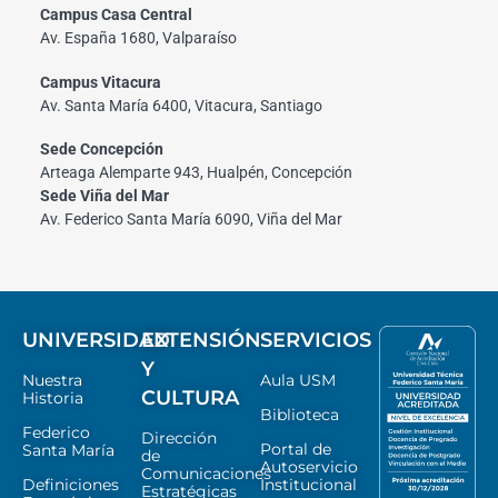
Campus Casa Central
Av. España 1680, Valparaíso
Campus Vitacura
Av. Santa María 6400, Vitacura, Santiago
Sede Concepción
Arteaga Alemparte 943, Hualpén, Concepción
Sede Viña del Mar
Av. Federico Santa María 6090, Viña del Mar
UNIVERSIDAD
EXTENSIÓN
SERVICIOS
Y
Nuestra
Aula USM
CULTURA
Historia
Biblioteca
Federico
Dirección
Portal de
Santa María
de
Autoservicio
Comunicaciones
Definiciones
Institucional
Estratégicas