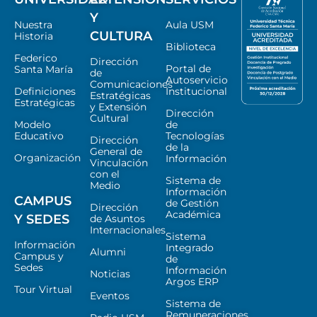
Y
Nuestra
Aula USM
CULTURA
Historia
Biblioteca
Federico
Dirección
Portal de
Santa María
de
Autoservicio
Comunicaciones
Definiciones
Institucional
Estratégicas
Estratégicas
y Extensión
Dirección
Cultural
Modelo
de
Educativo
Tecnologías
Dirección
de la
General de
Organización
Información
Vinculación
con el
Sistema de
Medio
Información
CAMPUS
de Gestión
Dirección
Académica
Y SEDES
de Asuntos
Internacionales
Sistema
Información
Integrado
Alumni
Campus y
de
Sedes
Información
Noticias
Argos ERP
Tour Virtual
Eventos
Sistema de
Remuneraciones