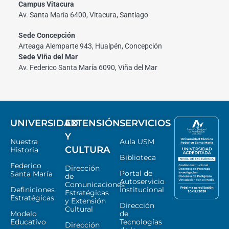
Campus Vitacura
Av. Santa María 6400, Vitacura, Santiago
Sede Concepción
Arteaga Alemparte 943, Hualpén, Concepción
Sede Viña del Mar
Av. Federico Santa María 6090, Viña del Mar
UNIVERSIDAD
EXTENSIÓN
SERVICIOS
Y
Nuestra
Aula USM
CULTURA
Historia
Biblioteca
Federico
Dirección
Portal de
Santa María
de
Autoservicio
Comunicaciones
Definiciones
Institucional
Estratégicas
Estratégicas
y Extensión
Dirección
Cultural
Modelo
de
Educativo
Tecnologías
Dirección