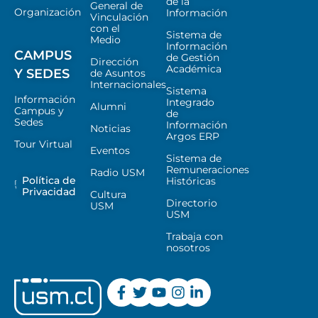
de la
General de
Organización
Información
Vinculación
con el
Sistema de
Medio
Información
CAMPUS
de Gestión
Dirección
Académica
Y SEDES
de Asuntos
Internacionales
Sistema
Información
Integrado
Alumni
Campus y
de
Sedes
Información
Noticias
Argos ERP
Tour Virtual
Eventos
Sistema de
Remuneraciones
Radio USM
Política de
Históricas
Privacidad
Cultura
Directorio
USM
USM
Trabaja con
nosotros