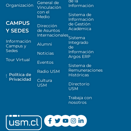
de la
General de
Organización
Información
Vinculación
con el
Sistema de
Medio
Información
CAMPUS
de Gestión
Dirección
Académica
Y SEDES
de Asuntos
Internacionales
Sistema
Información
Integrado
Alumni
Campus y
de
Sedes
Información
Noticias
Argos ERP
Tour Virtual
Eventos
Sistema de
Remuneraciones
Radio USM
Política de
Históricas
Privacidad
Cultura
Directorio
USM
USM
Trabaja con
nosotros