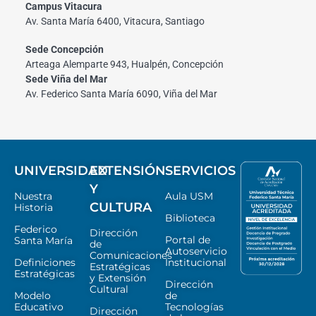
Campus Vitacura
Av. Santa María 6400, Vitacura, Santiago
Sede Concepción
Arteaga Alemparte 943, Hualpén, Concepción
Sede Viña del Mar
Av. Federico Santa María 6090, Viña del Mar
UNIVERSIDAD
EXTENSIÓN
SERVICIOS
Y
Nuestra
Aula USM
CULTURA
Historia
Biblioteca
Federico
Dirección
Portal de
Santa María
de
Autoservicio
Comunicaciones
Definiciones
Institucional
Estratégicas
Estratégicas
y Extensión
Dirección
Cultural
Modelo
de
Educativo
Tecnologías
Dirección