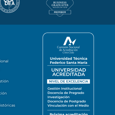
ional
stión
ción
stóricas