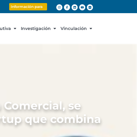
Información para
cutiva
Investigación
Vinculación
a Comercial, se
artup que combina