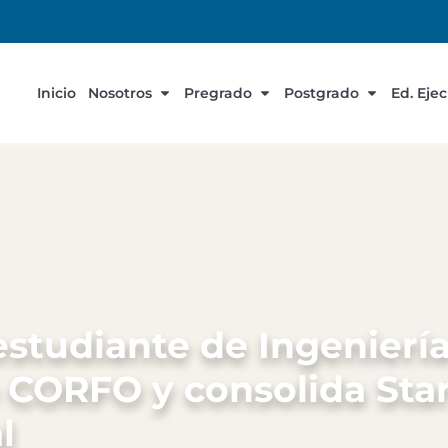
Inicio
Nosotros
Pregrado
Postgrado
Ed. Eje
estudiante de Ingenierí
o CORFO y consolida St
l