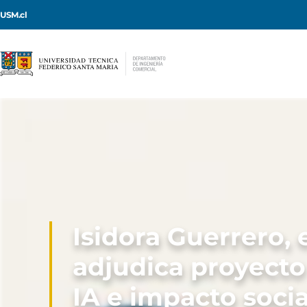
USM.cl
Isidora Guerrero, 
adjudica proyect
IA e impacto socia