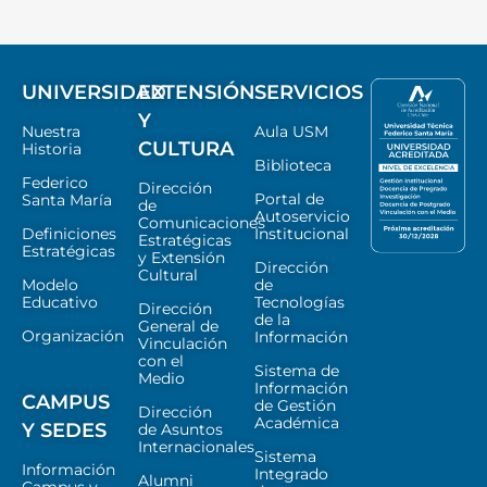
UNIVERSIDAD
EXTENSIÓN
SERVICIOS
Y
Nuestra
Aula USM
CULTURA
Historia
Biblioteca
Federico
Dirección
Portal de
Santa María
de
Autoservicio
Comunicaciones
Definiciones
Institucional
Estratégicas
Estratégicas
y Extensión
Dirección
Cultural
Modelo
de
Educativo
Tecnologías
Dirección
de la
General de
Organización
Información
Vinculación
con el
Sistema de
Medio
Información
CAMPUS
de Gestión
Dirección
Académica
Y SEDES
de Asuntos
Internacionales
Sistema
Información
Integrado
Alumni
Campus y