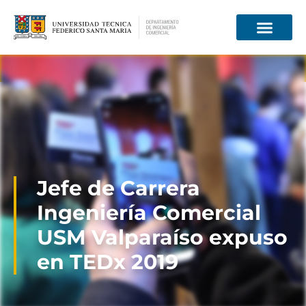
Información para
Jefe de Carrera
Ingeniería Comercial
USM Valparaíso expuso
en TEDx 2019