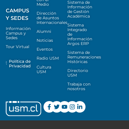
Sistema de
Medio
Información
CAMPUS
de Gestión
Dirección
Académica
Y SEDES
de Asuntos
Internacionales
Sistema
Información
Integrado
Alumni
Campus y
de
Sedes
Información
Noticias
Argos ERP
Tour Virtual
Eventos
Sistema de
Remuneraciones
Radio USM
Política de
Históricas
Privacidad
Cultura
Directorio
USM
USM
Trabaja con
nosotros