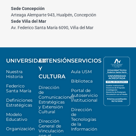
Sede Concepción
Arteaga Alemparte 943, Hualpén, Concepción
Sede Viña del Mar
Av. Federico Santa María 6090, Viña del Mar
UNIVERSIDAD
EXTENSIÓN
SERVICIOS
Y
Nuestra
Aula USM
CULTURA
Historia
Biblioteca
Federico
Dirección
Portal de
Santa María
de
Autoservicio
Comunicaciones
Definiciones
Institucional
Estratégicas
Estratégicas
y Extensión
Dirección
Cultural
Modelo
de
Educativo
Tecnologías
Dirección
de la
General de
Organización
Información
Vinculación
con el