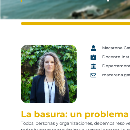
Macarena Gat
Docente Inst
Departamento
macarena.ga
La basura: un problem
Todos, personas y organizaciones, debemos resolv