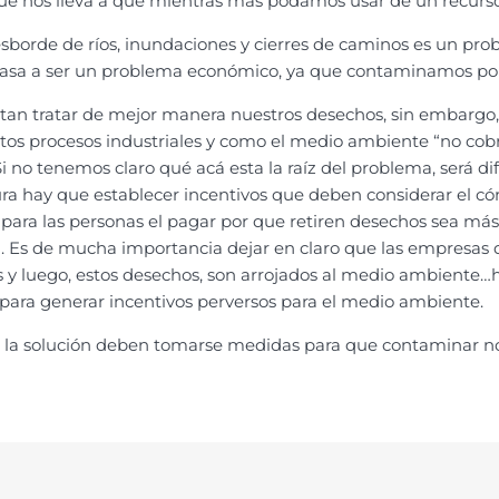
e nos lleva a que mientras más podamos usar de un recurso 
desborde de ríos, inundaciones y cierres de caminos es un p
pasa a ser un problema económico, ya que contaminamos por
tan tratar de mejor manera nuestros desechos, sin embargo,
ciertos procesos industriales y como el medio ambiente “no co
no tenemos claro qué acá esta la raíz del problema, será dif
ura hay que establecer incentivos que deben considerar el 
ra las personas el pagar por que retiren desechos sea más 
n. Es de mucha importancia dejar en claro que las empresas q
y luego, estos desechos, son arrojados al medio ambiente…h
a para generar incentivos perversos para el medio ambiente.
la solución deben tomarse medidas para que contaminar no 