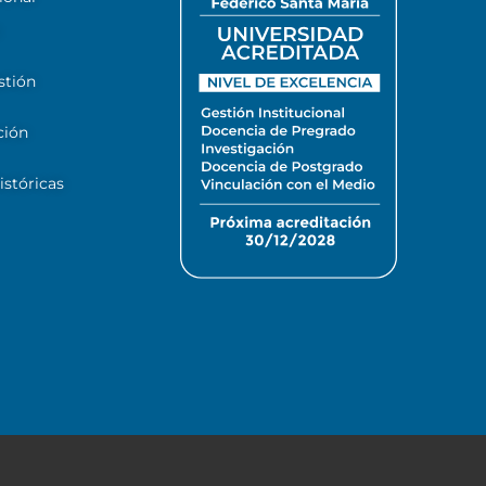
stión
ción
stóricas