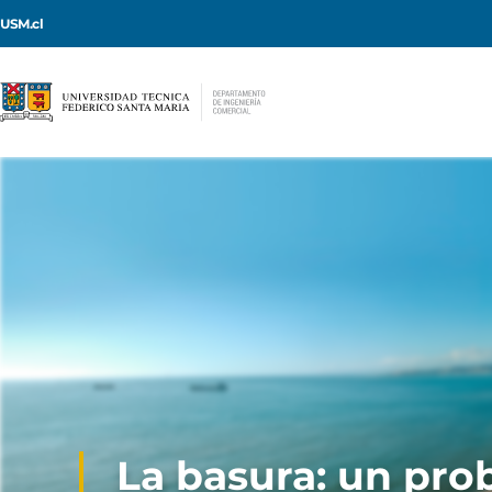
USM.cl
La basura: un pr