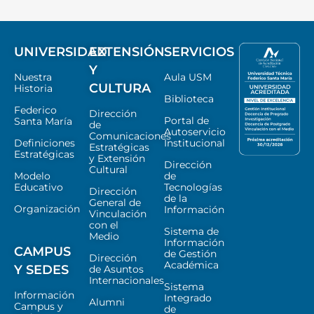
UNIVERSIDAD
EXTENSIÓN
SERVICIOS
Y
Nuestra
Aula USM
CULTURA
Historia
Biblioteca
Federico
Dirección
Portal de
Santa María
de
Autoservicio
Comunicaciones
Definiciones
Institucional
Estratégicas
Estratégicas
y Extensión
Dirección
Cultural
Modelo
de
Educativo
Tecnologías
Dirección
de la
General de
Organización
Información
Vinculación
con el
Sistema de
Medio
Información
CAMPUS
de Gestión
Dirección
Académica
Y SEDES
de Asuntos
Internacionales
Sistema
Información
Integrado
Alumni
Campus y
de