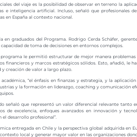
nciales del viaje es la posibilidad de observar en terreno la apl
 inteligencia artificial. Incluso, señaló que profesionales d
as en España al contexto nacional.
lla en graduados del Programa. Rodrigo Cerda Schäfer, geren
su capacidad de toma de decisiones en entornos complejos.
el programa le permitió estructurar de mejor manera problemas
s financieros y marcos estratégicos sólidos. Esto, añadió, le h
 y creación de valor a largo plazo.
cadémica, “el énfasis en finanzas y estrategia, y la aplicación
ndustrias y la formación en liderazgo, coaching y comunicación 
quipos.
o señaló que representó un valor diferencial relevante tanto e
eos de excelencia, enfoques avanzados en innovación y tecno
 el desarrollo profesional”.
démica entregada en Chile y la perspectiva global adquirida en E
l contexto local y generar mayor valor en las organizaciones do