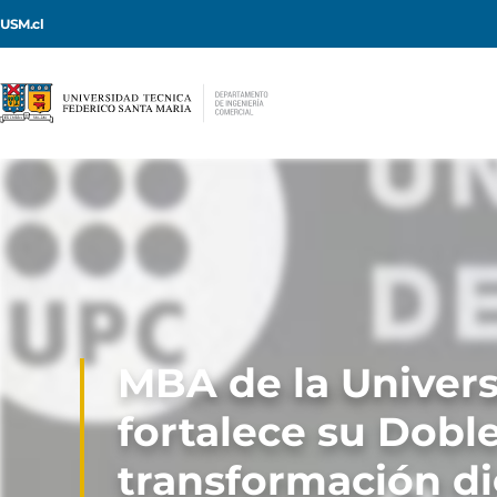
USM.cl
MBA de la Univers
fortalece su Dobl
transformación dig