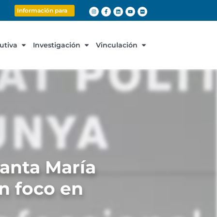
Información para
cutiva
Investigación
Vinculación
Santa María
n foco en