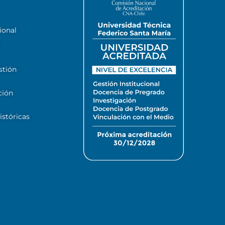
ional
stión
ción
stóricas