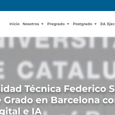
Inicio
Nosotros
Pregrado
Postgrado
Ed. Eje
idad Técnica Federico 
e Grado en Barcelona co
ital e IA