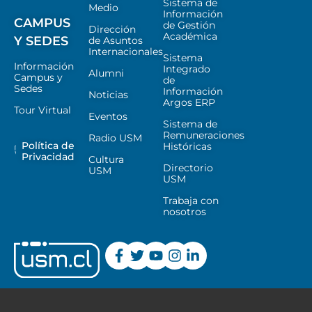
Sistema de
Medio
Información
CAMPUS
de Gestión
Dirección
Académica
Y SEDES
de Asuntos
Internacionales
Sistema
Información
Integrado
Alumni
Campus y
de
Sedes
Información
Noticias
Argos ERP
Tour Virtual
Eventos
Sistema de
Remuneraciones
Radio USM
Política de
Históricas
Privacidad
Cultura
Directorio
USM
USM
Trabaja con
nosotros