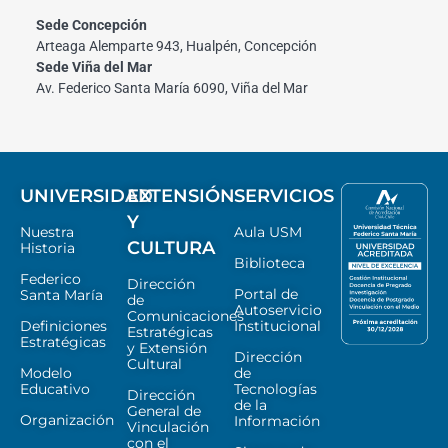
Sede Concepción
Arteaga Alemparte 943, Hualpén, Concepción
Sede Viña del Mar
Av. Federico Santa María 6090, Viña del Mar
UNIVERSIDAD
EXTENSIÓN
SERVICIOS
Y
Nuestra
Aula USM
CULTURA
Historia
Biblioteca
Federico
Dirección
Portal de
Santa María
de
Autoservicio
Comunicaciones
Definiciones
Institucional
Estratégicas
Estratégicas
y Extensión
Dirección
Cultural
Modelo
de
Educativo
Tecnologías
Dirección
de la
General de
Organización
Información
Vinculación
con el