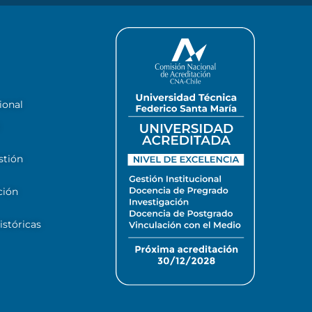
ional
stión
ción
stóricas