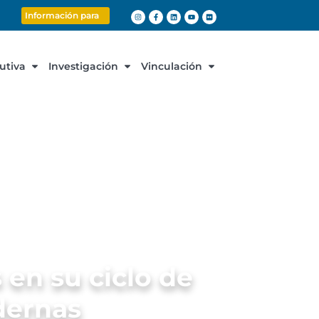
Información para
cutiva
Investigación
Vinculación
en su ciclo de
odernas