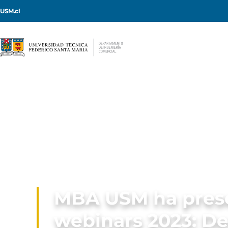
USM.cl
MBA USM ha presen
webinars 2023: De