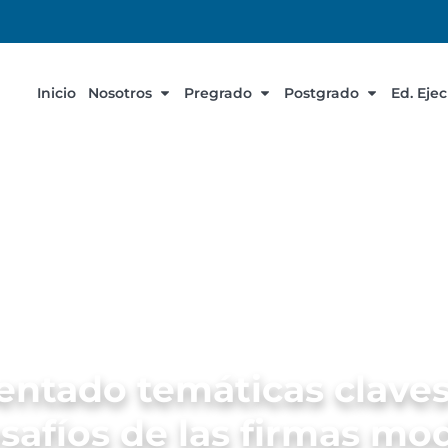
Inicio
Nosotros
Pregrado
Postgrado
Ed. Eje
tado temáticas claves 
safíos de las firmas m