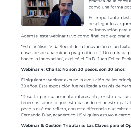
práctica de la consu
como una forma pote
Es importante dest
desplegar los argume
de innovación para e
Además, este webinar tuvo como finalidad explorar el t
“Este análisis, Vida Social de la Innovación es un te
cosas desde una mirada pragmática (…) Una mirada prag
hacen la innovación”, explicó el Ph.D. Juan Felipe E
Webinar 4: Charla: No son 30 pesos, son 30 años
El siguiente webinar expuso la evolución de las princ
30 años. Esta exposición fue realizada a través de herr
“Resulta particularmente interesante, existe una di
tenemos sobre lo que está pasando en nuestro país. 
poco a qué me refiero, con esta diferencia que existe 
Fernando Díaz, académico USM quien estuvo a cargo 
Webinar 5: Gestión Tributaria: Las Claves para el O