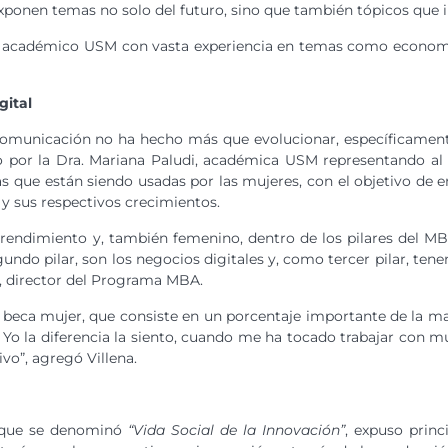
exponen temas no solo del futuro, sino que también tópicos que 
acón, académico USM con vasta experiencia en temas como econ
gital
a comunicación no ha hecho más que evolucionar, específicamen
do por la Dra. Mariana Paludi, académica USM representando al
s que están siendo usadas por las mujeres, con el objetivo de 
 y sus respectivos crecimientos.
mprendimiento y, también femenino, dentro de los pilares del 
gundo pilar, son los negocios digitales y, como tercer pilar, te
na, director del Programa MBA.
ca mujer, que consiste en un porcentaje importante de la mat
Yo la diferencia la siento, cuando me ha tocado trabajar con muj
o”, agregó Villena.
a que se denominó
“Vida Social de la Innovación”
, expuso prin