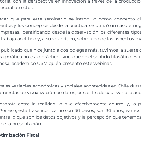
ltoría, con la perspectiva en innovación a través de la producci
ncial de estos.
acar que para este seminario se introdujo como concepto cla
ntos y los conceptos desde la práctica, se utilizó un caso etnogr
mpresas, identificando desde la observación los diferentes tipo
rabajo analítico y, a su vez crítico, sobre uno de los aspectos m
xto publicado que hice junto a dos colegas más, tuvimos la suer
mática no es lo práctico, sino que en el sentido filosófico est
spinosa, académico USM quién presentó este webinar.
ipales variables económicas y sociales acontecidas en Chile dura
amientas de visualización de datos, con el fin de cautivar a la au
cotomía entre la realidad, lo que efectivamente ocurre, y, la 
Por eso, esta frase icónica no son 30 pesos, son 30 años, vamo
entre lo que son los datos objetivos y la percepción que tenemos”
de la presentación.
ptimización Fiscal