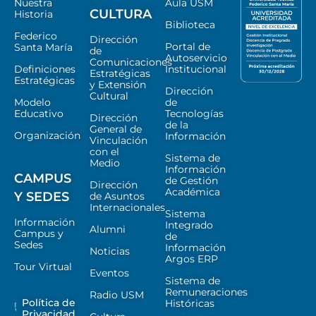
Nuestra
Aula USM
CULTURA
Historia
Biblioteca
Federico
Dirección
Portal de
Santa María
de
Autoservicio
Comunicaciones
Definiciones
Institucional
Estratégicas
Estratégicas
y Extensión
Dirección
Cultural
Modelo
de
Educativo
Tecnologías
Dirección
de la
General de
Organización
Información
Vinculación
con el
Sistema de
Medio
Información
CAMPUS
de Gestión
Dirección
Académica
Y SEDES
de Asuntos
Internacionales
Sistema
Información
Integrado
Alumni
Campus y
de
Sedes
Información
Noticias
Argos ERP
Tour Virtual
Eventos
Sistema de
Remuneraciones
Radio USM
Política de
Históricas
Privacidad