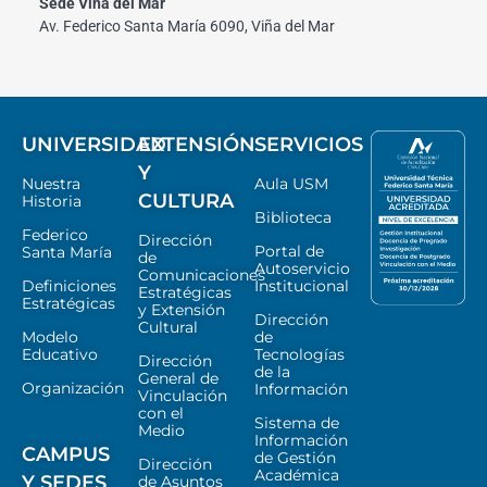
Sede Viña del Mar
Av. Federico Santa María 6090, Viña del Mar
UNIVERSIDAD
EXTENSIÓN
SERVICIOS
Y
Nuestra
Aula USM
CULTURA
Historia
Biblioteca
Federico
Dirección
Portal de
Santa María
de
Autoservicio
Comunicaciones
Definiciones
Institucional
Estratégicas
Estratégicas
y Extensión
Dirección
Cultural
Modelo
de
Educativo
Tecnologías
Dirección
de la
General de
Organización
Información
Vinculación
con el
Sistema de
Medio
Información
CAMPUS
de Gestión
Dirección
Académica
Y SEDES
de Asuntos