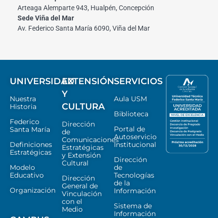
Arteaga Alemparte 943, Hualpén, Concepción
Sede Viña del Mar
Av. Federico Santa María 6090, Viña del Mar
UNIVERSIDAD
EXTENSIÓN
SERVICIOS
Y
Nuestra
Aula USM
CULTURA
Historia
Biblioteca
Federico
Dirección
Portal de
Santa María
de
Autoservicio
Comunicaciones
Definiciones
Institucional
Estratégicas
Estratégicas
y Extensión
Dirección
Cultural
Modelo
de
Educativo
Tecnologías
Dirección
de la
General de
Organización
Información
Vinculación
con el
Sistema de
Medio
Información