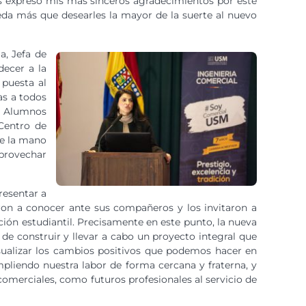
les expreso mis más sinceros agradecimientos por este
da más que desearles la mayor de la suerte al nuevo
a, Jefa de
decer a la
puesta al
as a todos
de Alumnos
 Centro de
de la mano
aprovechar
resentar a
ron a conocer ante sus compañeros y los invitaron a
ción estudiantil. Precisamente en este punto, la nueva
de construir y llevar a cabo un proyecto integral que
isualizar los cambios positivos que podemos hacer en
pliendo nuestra labor de forma cercana y fraterna, y
omerciales, como futuros profesionales al servicio de