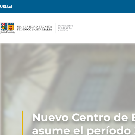
USM.cl
Nuevo Centro de 
asume el período 