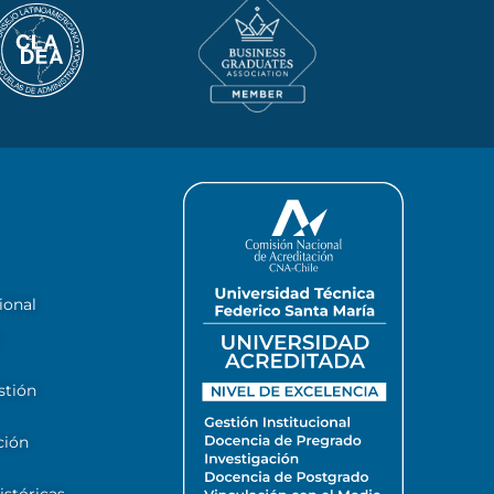
ional
stión
ción