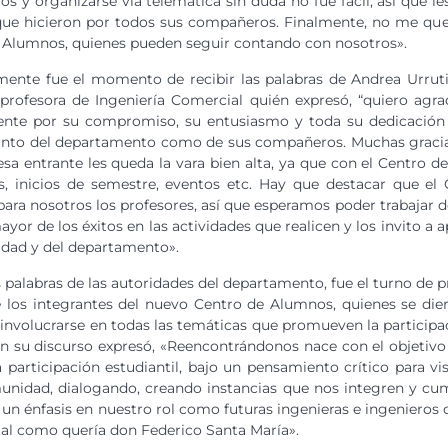
s y organizarse vía telemática sin duda no fue fácil, así que 
que hicieron por todos sus compañeros. Finalmente, no me que
 Alumnos, quienes pueden seguir contando con nosotros».
mente fue el momento de recibir las palabras de Andrea Urruti
 profesora de Ingeniería Comercial quién expresó, “quiero agra
ente por su compromiso, su entusiasmo y toda su dedicación 
tanto del departamento como de sus compañeros. Muchas graci
 mesa entrante les queda la vara bien alta, ya que con el Centro 
, inicios de semestre, eventos etc. Hay que destacar que el
ara nosotros los profesores, así que esperamos poder trabajar 
yor de los éxitos en las actividades que realicen y los invito a 
sidad y del departamento».
 palabras de las autoridades del departamento, fue el turno de p
 los integrantes del nuevo Centro de Alumnos, quienes se die
 involucrarse en todas las temáticas que promueven la participa
n su discurso expresó, «Reencontrándonos nace con el objetivo 
 participación estudiantil, bajo un pensamiento crítico para v
unidad, dialogando, creando instancias que nos integren y cum
n énfasis en nuestro rol como futuras ingenieras e ingenieros c
tal como quería don Federico Santa María».