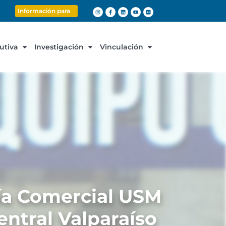
Información para
cutiva
Investigación
Vinculación
ía Comercial USM
ntral Valparaíso