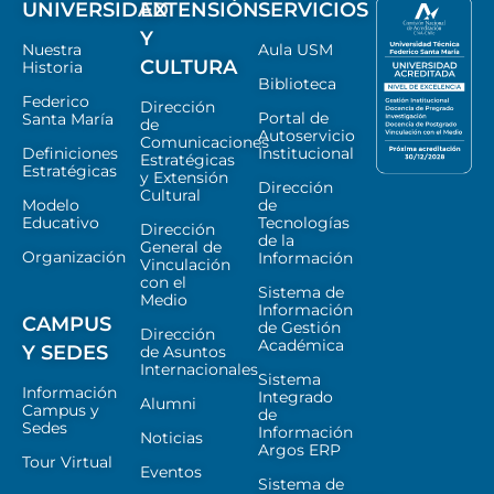
UNIVERSIDAD
EXTENSIÓN
SERVICIOS
Y
Nuestra
Aula USM
CULTURA
Historia
Biblioteca
Federico
Dirección
Portal de
Santa María
de
Autoservicio
Comunicaciones
Definiciones
Institucional
Estratégicas
Estratégicas
y Extensión
Dirección
Cultural
Modelo
de
Educativo
Tecnologías
Dirección
de la
General de
Organización
Información
Vinculación
con el
Sistema de
Medio
Información
CAMPUS
de Gestión
Dirección
Académica
Y SEDES
de Asuntos
Internacionales
Sistema
Información
Integrado
Alumni
Campus y
de
Sedes
Información
Noticias
Argos ERP
Tour Virtual
Eventos
Sistema de