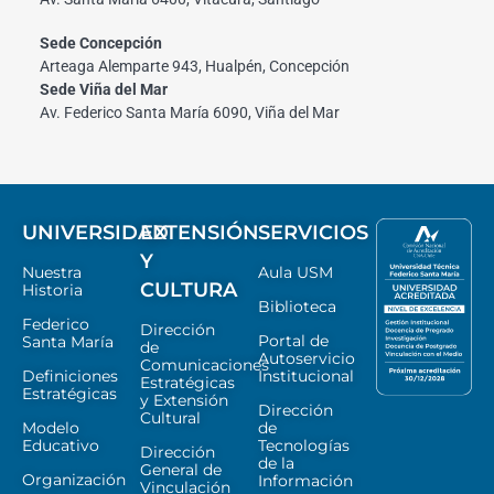
Sede Concepción
Arteaga Alemparte 943, Hualpén, Concepción
Sede Viña del Mar
Av. Federico Santa María 6090, Viña del Mar
UNIVERSIDAD
EXTENSIÓN
SERVICIOS
Y
Nuestra
Aula USM
CULTURA
Historia
Biblioteca
Federico
Dirección
Portal de
Santa María
de
Autoservicio
Comunicaciones
Definiciones
Institucional
Estratégicas
Estratégicas
y Extensión
Dirección
Cultural
Modelo
de
Educativo
Tecnologías
Dirección
de la
General de
Organización
Información
Vinculación