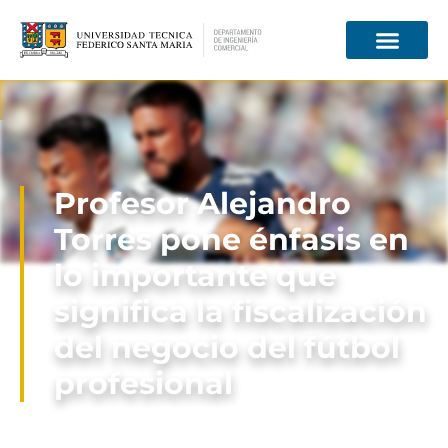
Información para
Profesor Alejandro
Torres pone énfasis en
lo importante que
significa la fiscalización
del negocio del fútbol
profesional