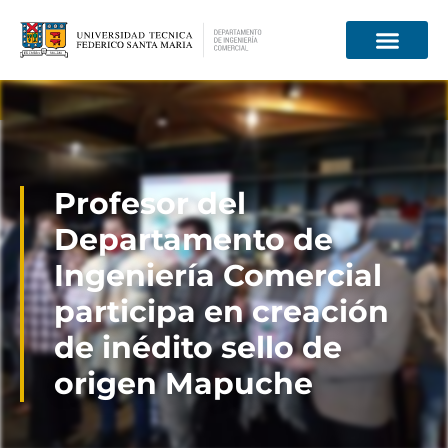
Información para
Profesor del
Departamento de
Ingeniería Comercial
participa en creación
de inédito sello de
origen Mapuche