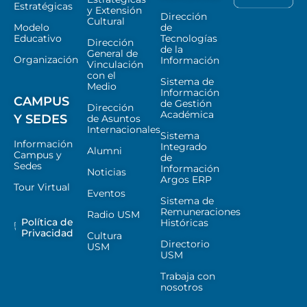
Estratégicas
y Extensión
Dirección
Cultural
Modelo
de
Educativo
Tecnologías
Dirección
de la
General de
Organización
Información
Vinculación
con el
Sistema de
Medio
Información
CAMPUS
de Gestión
Dirección
Académica
Y SEDES
de Asuntos
Internacionales
Sistema
Información
Integrado
Alumni
Campus y
de
Sedes
Información
Noticias
Argos ERP
Tour Virtual
Eventos
Sistema de
Remuneraciones
Radio USM
Política de
Históricas
Privacidad
Cultura
Directorio
USM
USM
Trabaja con
nosotros