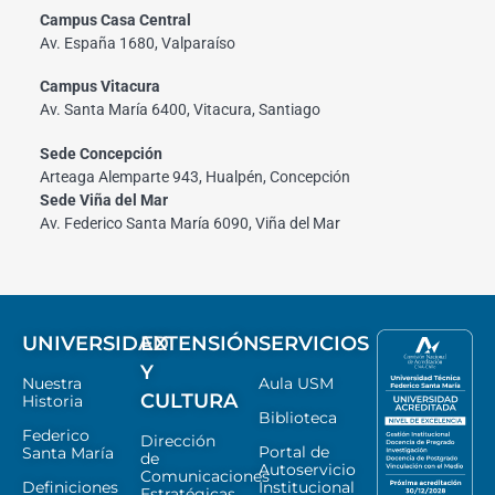
Campus Casa Central
Av. España 1680, Valparaíso
Campus Vitacura
Av. Santa María 6400, Vitacura, Santiago
Sede Concepción
Arteaga Alemparte 943, Hualpén, Concepción
Sede Viña del Mar
Av. Federico Santa María 6090, Viña del Mar
UNIVERSIDAD
EXTENSIÓN
SERVICIOS
Y
Nuestra
Aula USM
CULTURA
Historia
Biblioteca
Federico
Dirección
Portal de
Santa María
de
Autoservicio
Comunicaciones
Definiciones
Institucional
Estratégicas