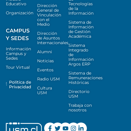
Educativo
Tecnologías
Dirección
de la
General de
Organización
Información
Vinculación
con el
Sistema de
Medio
Información
CAMPUS
de Gestión
Dirección
Académica
Y SEDES
de Asuntos
Internacionales
Sistema
Información
Integrado
Alumni
Campus y
de
Sedes
Información
Noticias
Argos ERP
Tour Virtual
Eventos
Sistema de
Remuneraciones
Radio USM
Política de
Históricas
Privacidad
Cultura
Directorio
USM
USM
Trabaja con
nosotros