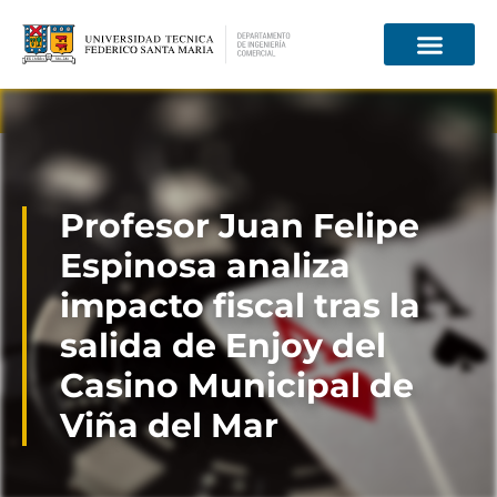
Información para
Profesor Juan Felipe
Espinosa analiza
impacto fiscal tras la
salida de Enjoy del
Casino Municipal de
Viña del Mar