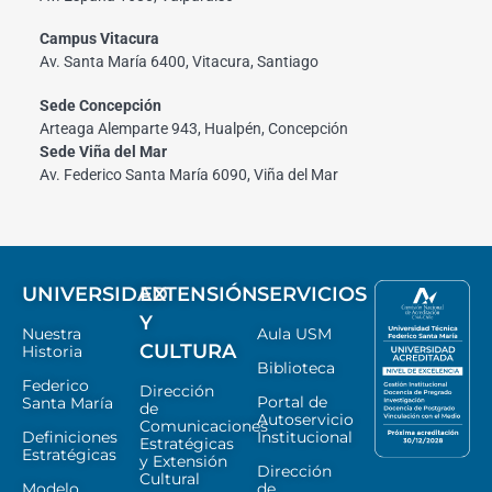
Campus Vitacura
Av. Santa María 6400, Vitacura, Santiago
Sede Concepción
Arteaga Alemparte 943, Hualpén, Concepción
Sede Viña del Mar
Av. Federico Santa María 6090, Viña del Mar
UNIVERSIDAD
EXTENSIÓN
SERVICIOS
Y
Nuestra
Aula USM
CULTURA
Historia
Biblioteca
Federico
Dirección
Portal de
Santa María
de
Autoservicio
Comunicaciones
Definiciones
Institucional
Estratégicas
Estratégicas
y Extensión
Dirección
Cultural
Modelo
de