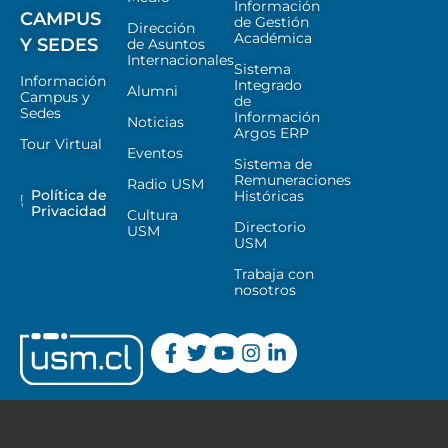
Información
CAMPUS
de Gestión
Dirección
Académica
Y SEDES
de Asuntos
Internacionales
Sistema
Información
Integrado
Alumni
Campus y
de
Sedes
Información
Noticias
Argos ERP
Tour Virtual
Eventos
Sistema de
Remuneraciones
Radio USM
Política de
Históricas
Privacidad
Cultura
Directorio
USM
USM
Trabaja con
nosotros