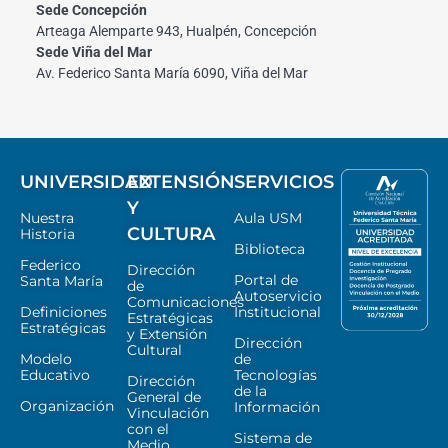
Sede Concepción
Arteaga Alemparte 943, Hualpén, Concepción
Sede Viña del Mar
Av. Federico Santa María 6090, Viña del Mar
UNIVERSIDAD
EXTENSIÓN
SERVICIOS
Y
Nuestra
Aula USM
CULTURA
Historia
Biblioteca
Federico
Dirección
Portal de
Santa María
de
Autoservicio
Comunicaciones
Definiciones
Institucional
Estratégicas
Estratégicas
y Extensión
Dirección
Cultural
Modelo
de
Educativo
Tecnologías
Dirección
de la
General de
Organización
Información
Vinculación
con el
Sistema de
Medio