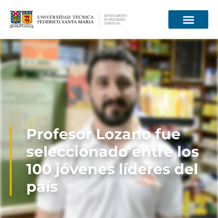
Información para
Profesor Lozano fue
seleccionado entre los
100 jóvenes líderes del
país