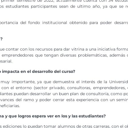
 primer semestre de 2022, actualmente cuenta con 34 estudian
los estudiantes participantes sean de ultimo año, ya que se r
ortancia del fondo institucional obtenido para poder desarr
e?
ue contar con los recursos para dar vitrina a una iniciativa form
n emprendedores que tengan diversas problemáticas, además de
sarial.
o impacta en el desarrollo del curso?
 muy importante, ya que demuestra el interés de la Universida
con el entorno (sector privado, consultoras, emprendedores, 
diantes puedan desarrollar un buen plan de consultoría, como po
 avances del ramo y poder cerrar esta experiencia con un semin
eficiarias.
a y que logros espera ver en los y las estudiantes?
s ediciones lo puedan tomar alumnos de otras carreras, con el o