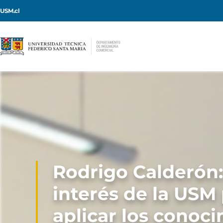
USM.cl
Rodrigo Calderón:
interés de la USM
aplicar los conoc