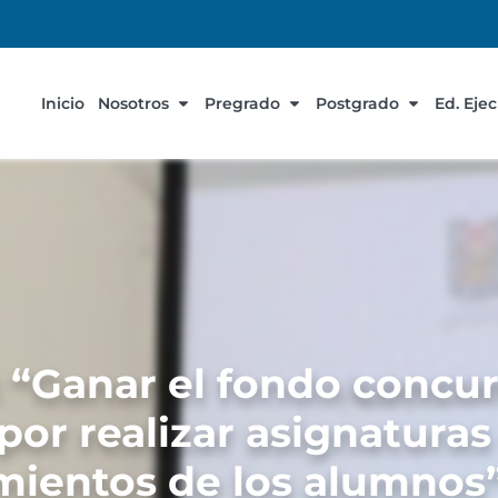
Inicio
Nosotros
Pregrado
Postgrado
Ed. Eje
 “Ganar el fondo concu
 por realizar asignatura
imientos de los alumnos