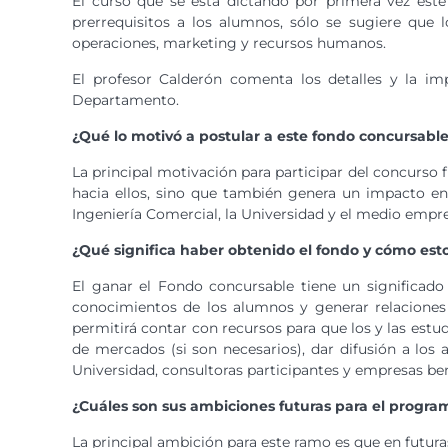
El curso que se está dictando por primera vez este
prerrequisitos a los alumnos, sólo se sugiere que 
operaciones, marketing y recursos humanos.
El profesor Calderón comenta los detalles y la imp
Departamento.
¿Qué lo motivó a postular a este fondo concursabl
La principal motivación para participar del concurso f
hacia ellos, sino que también genera un impacto e
Ingeniería Comercial, la Universidad y el medio empre
¿Qué significa haber obtenido el fondo y cómo est
El ganar el Fondo concursable tiene un significado
conocimientos de los alumnos y generar relaciones 
permitirá contar con recursos para que los y las estu
de mercados (si son necesarios), dar difusión a los
Universidad, consultoras participantes y empresas ben
¿Cuáles son sus ambiciones futuras para el program
La principal ambición para este ramo es que en futura