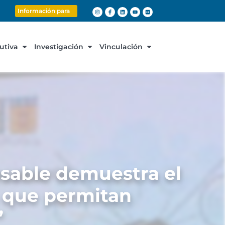
Información para
cutiva
Investigación
Vinculación
rsable demuestra el
s que permitan
”