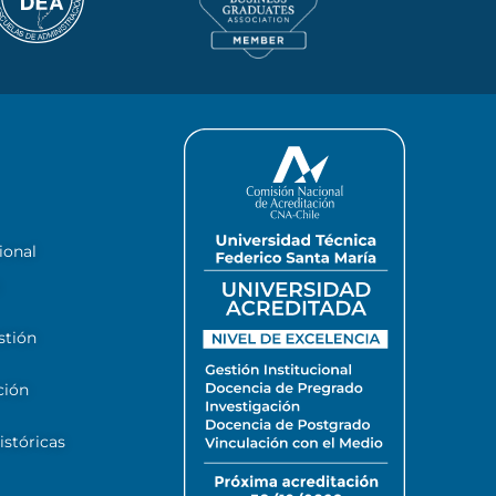
ional
stión
ción
stóricas