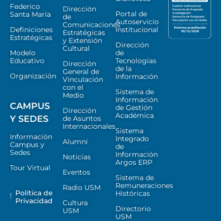
Federico
Dirección
Portal de
Santa María
de
Autoservicio
Comunicaciones
Definiciones
Institucional
Estratégicas
Estratégicas
y Extensión
Dirección
Cultural
Modelo
de
Educativo
Tecnologías
Dirección
de la
General de
Organización
Información
Vinculación
con el
Sistema de
Medio
Información
CAMPUS
de Gestión
Dirección
Académica
Y SEDES
de Asuntos
Internacionales
Sistema
Información
Integrado
Alumni
Campus y
de
Sedes
Información
Noticias
Argos ERP
Tour Virtual
Eventos
Sistema de
Remuneraciones
Radio USM
Política de
Históricas
Privacidad
Cultura
Directorio
USM
USM