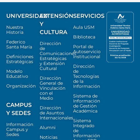
UNIVERSIDAD
EXTENSIÓN
SERVICIOS
Y
Nuestra
Aula USM
CULTURA
Historia
Biblioteca
Federico
Dirección
Portal de
Santa María
de
Autoservicio
Comunicaciones
Definiciones
Institucional
Estratégicas
Estratégicas
y Extensión
Dirección
Cultural
Modelo
de
Educativo
Tecnologías
Dirección
de la
General de
Organización
Información
Vinculación
con el
Sistema de
Medio
Información
CAMPUS
de Gestión
Dirección
Académica
Y SEDES
de Asuntos
Internacionales
Sistema
Información
Integrado
Alumni
Campus y
de
Sedes
Información
Noticias