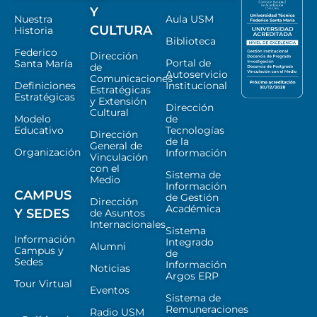
Y
Nuestra
Aula USM
CULTURA
Historia
Biblioteca
Federico
Dirección
Portal de
Santa María
de
Autoservicio
Comunicaciones
Definiciones
Institucional
Estratégicas
Estratégicas
y Extensión
Dirección
Cultural
Modelo
de
Educativo
Tecnologías
Dirección
de la
General de
Organización
Información
Vinculación
con el
Sistema de
Medio
Información
CAMPUS
de Gestión
Dirección
Académica
Y SEDES
de Asuntos
Internacionales
Sistema
Información
Integrado
Alumni
Campus y
de
Sedes
Información
Noticias
Argos ERP
Tour Virtual
Eventos
Sistema de
Remuneraciones
Radio USM