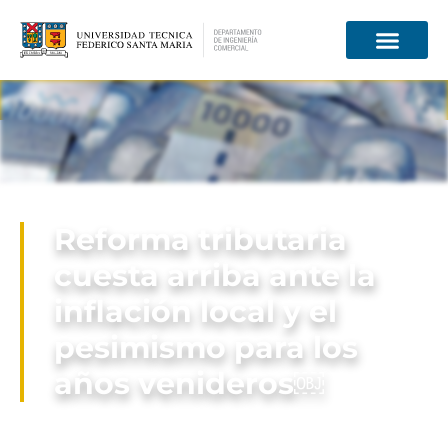
Información para
Reforma tributaria
cuesta arriba ante la
inflación local y el
pesimismo para los
años venideros￼