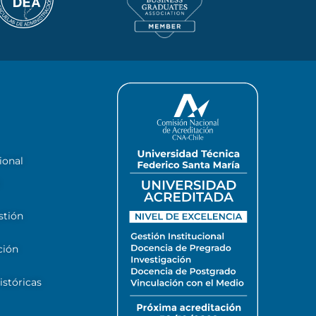
ional
stión
ción
stóricas