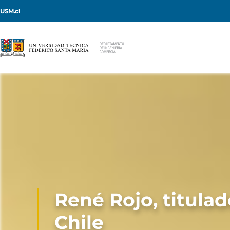
USM.cl
René Rojo, titula
Chile