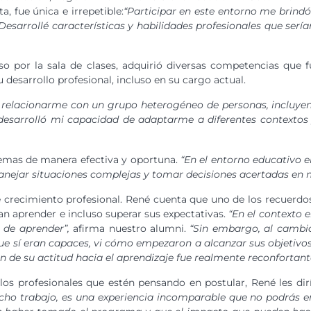
, fue única e irrepetible:
“Participar en este entorno me brind
arrollé características y habilidades profesionales que serían 
so por la sala de clases, adquirió diversas competencias que
u desarrollo profesional, incluso en su cargo actual.
relacionarme con un grupo heterogéneo de personas, incluyen
a desarrolló mi capacidad de adaptarme a diferentes contextos 
lemas de manera efectiva y oportuna.
“En el entorno educativo 
anejar situaciones complejas y tomar decisiones acertadas en mi
 crecimiento profesional. René cuenta que uno de los recuerdos
n aprender e incluso superar sus expectativas.
“En el contexto 
 de aprender”,
afirma nuestro alumni.
“Sin embargo, al cambia
ue sí eran capaces, vi cómo empezaron a alcanzar sus objetivos
n de su actitud hacia el aprendizaje fue realmente reconfortant
los profesionales que estén pensando en postular, René les dirí
ucho trabajo, es una experiencia incomparable que no podrás e