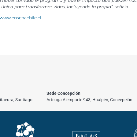
 haber tomado el programa y que el impacto que pueden hace
única para transformar vidas, incluyendo la propia”
, señala.
www.ensenachile.cl
Sede Concepción
itacura, Santiago
Arteaga Alemparte 943, Hualpén, Concepción