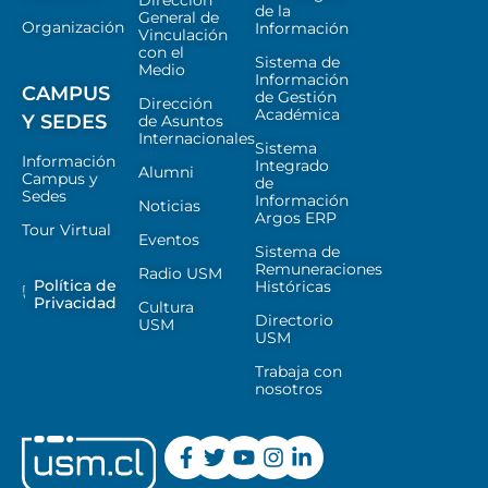
Dirección
de la
General de
Organización
Información
Vinculación
con el
Sistema de
Medio
Información
CAMPUS
de Gestión
Dirección
Académica
Y SEDES
de Asuntos
Internacionales
Sistema
Información
Integrado
Alumni
Campus y
de
Sedes
Información
Noticias
Argos ERP
Tour Virtual
Eventos
Sistema de
Remuneraciones
Radio USM
Política de
Históricas
Privacidad
Cultura
Directorio
USM
USM
Trabaja con
nosotros