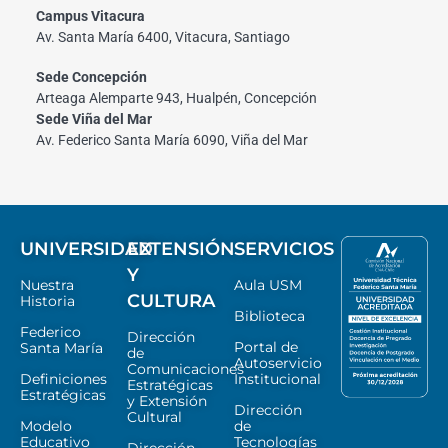
Campus Vitacura
Av. Santa María 6400, Vitacura, Santiago
Sede Concepción
Arteaga Alemparte 943, Hualpén, Concepción
Sede Viña del Mar
Av. Federico Santa María 6090, Viña del Mar
UNIVERSIDAD
EXTENSIÓN
SERVICIOS
Y
Nuestra
Aula USM
CULTURA
Historia
Biblioteca
Federico
Dirección
Portal de
Santa María
de
Autoservicio
Comunicaciones
Definiciones
Institucional
Estratégicas
Estratégicas
y Extensión
Dirección
Cultural
Modelo
de
Educativo
Tecnologías