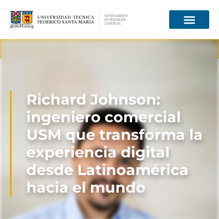
Información para
Richard Johnson:
ingeniero comercial
USM que transforma la
experiencia digital
desde Latinoamérica
hacia el mundo