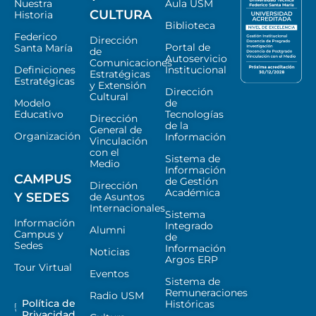
Nuestra
Aula USM
CULTURA
Historia
Biblioteca
Federico
Dirección
Portal de
Santa María
de
Autoservicio
Comunicaciones
Definiciones
Institucional
Estratégicas
Estratégicas
y Extensión
Dirección
Cultural
Modelo
de
Educativo
Tecnologías
Dirección
de la
General de
Organización
Información
Vinculación
con el
Sistema de
Medio
Información
CAMPUS
de Gestión
Dirección
Académica
Y SEDES
de Asuntos
Internacionales
Sistema
Información
Integrado
Alumni
Campus y
de
Sedes
Información
Noticias
Argos ERP
Tour Virtual
Eventos
Sistema de
Remuneraciones
Radio USM
Política de
Históricas
Privacidad