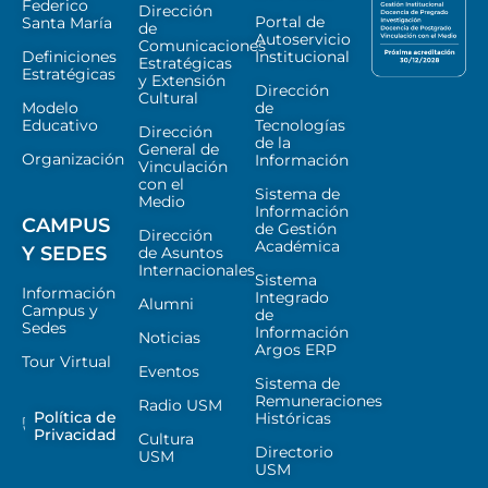
Federico
Dirección
Portal de
Santa María
de
Autoservicio
Comunicaciones
Definiciones
Institucional
Estratégicas
Estratégicas
y Extensión
Dirección
Cultural
Modelo
de
Educativo
Tecnologías
Dirección
de la
General de
Organización
Información
Vinculación
con el
Sistema de
Medio
Información
CAMPUS
de Gestión
Dirección
Académica
Y SEDES
de Asuntos
Internacionales
Sistema
Información
Integrado
Alumni
Campus y
de
Sedes
Información
Noticias
Argos ERP
Tour Virtual
Eventos
Sistema de
Remuneraciones
Radio USM
Política de
Históricas
Privacidad
Cultura
Directorio
USM
USM