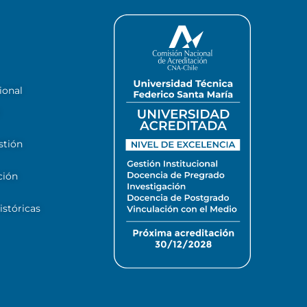
ional
stión
ción
stóricas