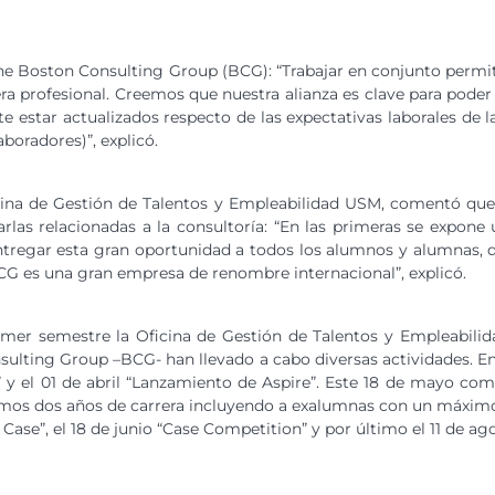
e Boston Consulting Group (BCG): “Trabajar en conjunto permit
a profesional. Creemos que nuestra alianza es clave para poder 
estar actualizados respecto de las expectativas laborales de 
boradores)”, explicó.
icina de Gestión de Talentos y Empleabilidad USM, comentó qu
rlas relacionadas a la consultoría: “En las primeras se expone
 entregar esta gran oportunidad a todos los alumnos y alumnas
CG es una gran empresa de renombre internacional”, explicó.
imer semestre la Oficina de Gestión de Talentos y Empleabilid
lting Group –BCG- han llevado a cabo diversas actividades. En 
g” y el 01 de abril “Lanzamiento de Aspire”. Este 18 de mayo co
imos dos años de carrera incluyendo a exalumnas con un máximo
Case”, el 18 de junio “Case Competition” y por último el 11 de ago