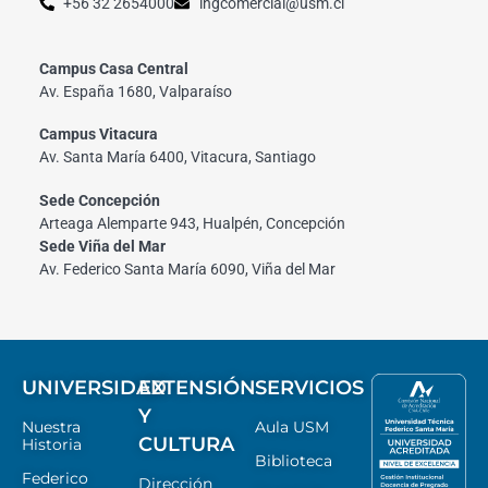
+56 32 2654000
ingcomercial@usm.cl
Campus Casa Central
Av. España 1680, Valparaíso
Campus Vitacura
Av. Santa María 6400, Vitacura, Santiago
Sede Concepción
Arteaga Alemparte 943, Hualpén, Concepción
Sede Viña del Mar
Av. Federico Santa María 6090, Viña del Mar
UNIVERSIDAD
EXTENSIÓN
SERVICIOS
Y
Nuestra
Aula USM
CULTURA
Historia
Biblioteca
Federico
Dirección