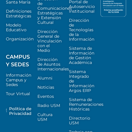
Portal de
Santa María
de
Autoservicio
Comunicaciones
Definiciones
Institucional
Estratégicas
Estratégicas
y Extensión
Dirección
Cultural
Modelo
de
Educativo
Tecnologías
Dirección
de la
General de
Organización
Información
Vinculación
con el
Sistema de
Medio
Información
CAMPUS
de Gestión
Dirección
Académica
Y SEDES
de Asuntos
Internacionales
Sistema
Información
Integrado
Alumni
Campus y
de
Sedes
Información
Noticias
Argos ERP
Tour Virtual
Eventos
Sistema de
Remuneraciones
Radio USM
Política de
Históricas
Privacidad
Cultura
Directorio
USM
USM