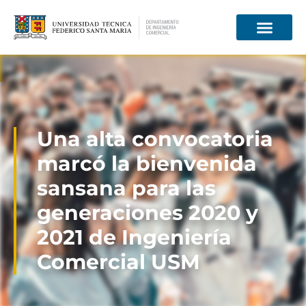
Información para
Una alta convocatoria
marcó la bienvenida
sansana para las
generaciones 2020 y
2021 de Ingeniería
Comercial USM