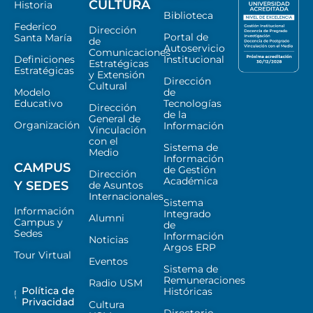
CULTURA
Historia
Biblioteca
Federico
Dirección
Portal de
Santa María
de
Autoservicio
Comunicaciones
Definiciones
Institucional
Estratégicas
Estratégicas
y Extensión
Dirección
Cultural
Modelo
de
Educativo
Tecnologías
Dirección
de la
General de
Organización
Información
Vinculación
con el
Sistema de
Medio
Información
CAMPUS
de Gestión
Dirección
Académica
Y SEDES
de Asuntos
Internacionales
Sistema
Información
Integrado
Alumni
Campus y
de
Sedes
Información
Noticias
Argos ERP
Tour Virtual
Eventos
Sistema de
Remuneraciones
Radio USM
Política de
Históricas
Privacidad
Cultura