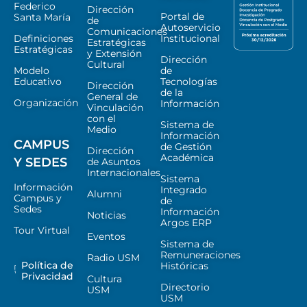
Federico
Dirección
Portal de
Santa María
de
Autoservicio
Comunicaciones
Definiciones
Institucional
Estratégicas
Estratégicas
y Extensión
Dirección
Cultural
Modelo
de
Educativo
Tecnologías
Dirección
de la
General de
Organización
Información
Vinculación
con el
Sistema de
Medio
Información
CAMPUS
de Gestión
Dirección
Académica
Y SEDES
de Asuntos
Internacionales
Sistema
Información
Integrado
Alumni
Campus y
de
Sedes
Información
Noticias
Argos ERP
Tour Virtual
Eventos
Sistema de
Remuneraciones
Radio USM
Política de
Históricas
Privacidad
Cultura
Directorio
USM
USM