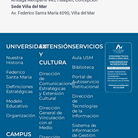
Arteaga Alemparte 943, Hualpén, Concepción
Sede Viña del Mar
Av. Federico Santa María 6090, Viña del Mar
UNIVERSIDAD
EXTENSIÓN
SERVICIOS
Y
Nuestra
Aula USM
CULTURA
Historia
Biblioteca
Federico
Dirección
Portal de
Santa María
de
Autoservicio
Comunicaciones
Definiciones
Institucional
Estratégicas
Estratégicas
y Extensión
Dirección
Cultural
Modelo
de
Educativo
Tecnologías
Dirección
de la
General de
Organización
Información
Vinculación
con el
Sistema de
Medio
Información
CAMPUS
de Gestión
Dirección