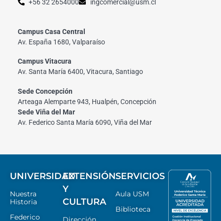
+56 32 2654000
ingcomercial@usm.cl
Campus Casa Central
Av. España 1680, Valparaíso
Campus Vitacura
Av. Santa María 6400, Vitacura, Santiago
Sede Concepción
Arteaga Alemparte 943, Hualpén, Concepción
Sede Viña del Mar
Av. Federico Santa María 6090, Viña del Mar
UNIVERSIDAD
EXTENSIÓN
SERVICIOS
Y
Nuestra
Aula USM
CULTURA
Historia
Biblioteca
Federico
Dirección