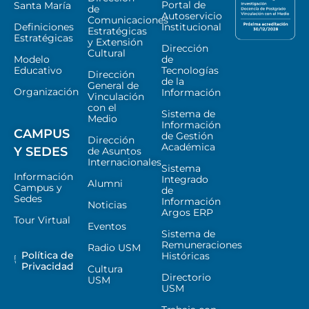
Portal de
Santa María
de
Autoservicio
Comunicaciones
Definiciones
Institucional
Estratégicas
Estratégicas
y Extensión
Dirección
Cultural
Modelo
de
Educativo
Tecnologías
Dirección
de la
General de
Organización
Información
Vinculación
con el
Sistema de
Medio
Información
CAMPUS
de Gestión
Dirección
Académica
Y SEDES
de Asuntos
Internacionales
Sistema
Información
Integrado
Alumni
Campus y
de
Sedes
Información
Noticias
Argos ERP
Tour Virtual
Eventos
Sistema de
Remuneraciones
Radio USM
Política de
Históricas
Privacidad
Cultura
Directorio
USM
USM