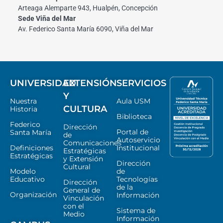
Arteaga Alemparte 943, Hualpén, Concepción
Sede Viña del Mar
Av. Federico Santa María 6090, Viña del Mar
UNIVERSIDAD
EXTENSIÓN
SERVICIOS
Y
Nuestra
Aula USM
CULTURA
Historia
Biblioteca
Federico
Dirección
Portal de
Santa María
de
Autoservicio
Comunicaciones
Definiciones
Institucional
Estratégicas
Estratégicas
y Extensión
Dirección
Cultural
Modelo
de
Educativo
Tecnologías
Dirección
de la
General de
Organización
Información
Vinculación
con el
Sistema de
Medio
Información