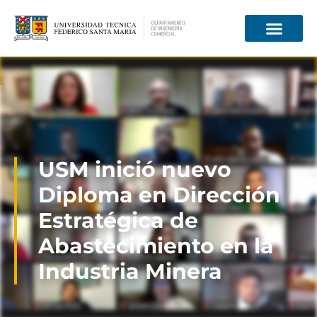
Información para
USM inició nuevo
Diploma en Dirección
Estratégica de
Abastecimiento en la
Industria Minera