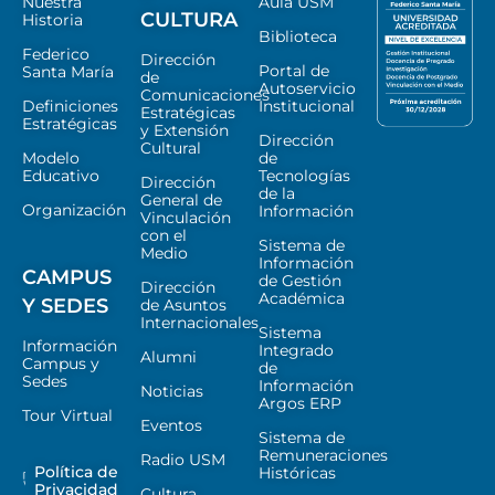
Nuestra
Aula USM
CULTURA
Historia
Biblioteca
Federico
Dirección
Portal de
Santa María
de
Autoservicio
Comunicaciones
Definiciones
Institucional
Estratégicas
Estratégicas
y Extensión
Dirección
Cultural
Modelo
de
Educativo
Tecnologías
Dirección
de la
General de
Organización
Información
Vinculación
con el
Sistema de
Medio
Información
CAMPUS
de Gestión
Dirección
Académica
Y SEDES
de Asuntos
Internacionales
Sistema
Información
Integrado
Alumni
Campus y
de
Sedes
Información
Noticias
Argos ERP
Tour Virtual
Eventos
Sistema de
Remuneraciones
Radio USM
Política de
Históricas
Privacidad
Cultura