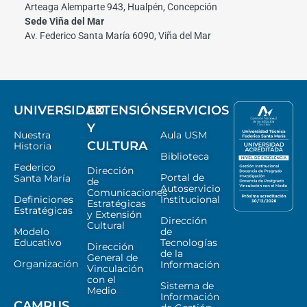
Arteaga Alemparte 943, Hualpén, Concepción
Sede Viña del Mar
Av. Federico Santa María 6090, Viña del Mar
UNIVERSIDAD
EXTENSIÓN
SERVICIOS
Y
Nuestra
Aula USM
CULTURA
Historia
Biblioteca
Federico
Dirección
Portal de
Santa María
de
Autoservicio
Comunicaciones
Definiciones
Institucional
Estratégicas
Estratégicas
y Extensión
Dirección
Cultural
Modelo
de
Educativo
Tecnologías
Dirección
de la
General de
Organización
Información
Vinculación
con el
Sistema de
Medio
Información
CAMPUS