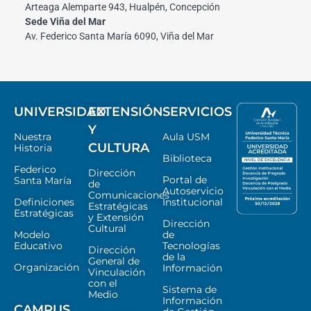
Arteaga Alemparte 943, Hualpén, Concepción
Sede Viña del Mar
Av. Federico Santa María 6090, Viña del Mar
UNIVERSIDAD
EXTENSIÓN
SERVICIOS
Y
Nuestra
Aula USM
CULTURA
Historia
Biblioteca
Federico
Dirección
Portal de
Santa María
de
Autoservicio
Comunicaciones
Definiciones
Institucional
Estratégicas
Estratégicas
y Extensión
Dirección
Cultural
Modelo
de
Educativo
Tecnologías
Dirección
de la
General de
Organización
Información
Vinculación
con el
Sistema de
Medio
Información
CAMPUS