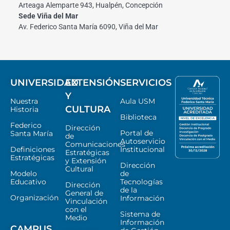
Arteaga Alemparte 943, Hualpén, Concepción
Sede Viña del Mar
Av. Federico Santa María 6090, Viña del Mar
UNIVERSIDAD
EXTENSIÓN
SERVICIOS
Y
Nuestra
Aula USM
CULTURA
Historia
Biblioteca
Federico
Dirección
Portal de
Santa María
de
Autoservicio
Comunicaciones
Definiciones
Institucional
Estratégicas
Estratégicas
y Extensión
Dirección
Cultural
Modelo
de
Educativo
Tecnologías
Dirección
de la
General de
Organización
Información
Vinculación
con el
Sistema de
Medio
Información
CAMPUS