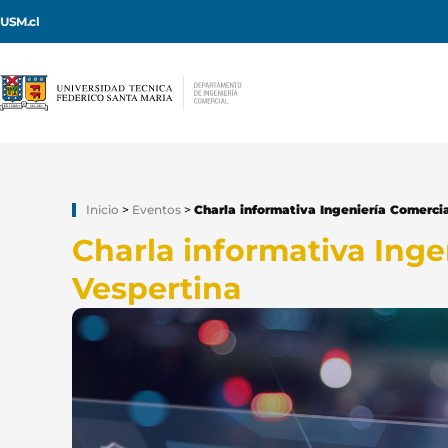
USM.cl
Inicio
>
Eventos
>
Charla informativa Ingeniería Comerci
Charla informativa Inge
Vespertina