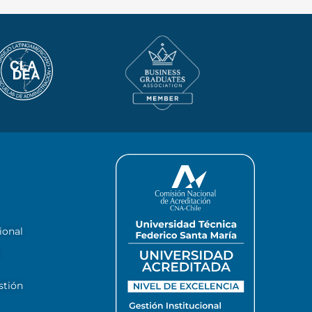
ional
stión