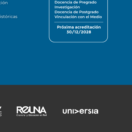
ción
stóricas