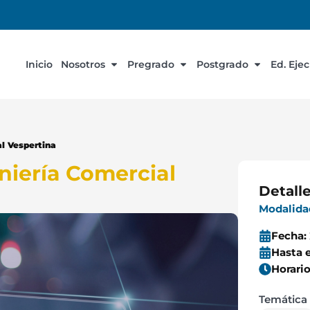
Inicio
Nosotros
Pregrado
Postgrado
Ed. Eje
al Vespertina
niería Comercial
Detall
Modalid
Fecha:
Hasta e
Horari
Temática 