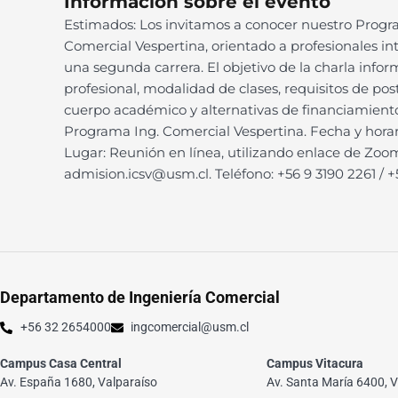
Información sobre el evento
Estimados: Los invitamos a conocer nuestro Progr
Comercial Vespertina, orientado a profesionales in
una segunda carrera. El objetivo de la charla infor
profesional, modalidad de clases, requisitos de post
cuerpo académico y alternativas de financiamient
Programa Ing. Comercial Vespertina. Fecha y horario
Lugar: Reunión en línea, utilizando enlace de Zoom
admision.icsv@usm.cl. Teléfono: +56 9 3190 2261 / +
Departamento de Ingeniería Comercial
+56 32 2654000
ingcomercial@usm.cl
Campus Casa Central
Campus Vitacura
Av. España 1680, Valparaíso
Av. Santa María 6400, V