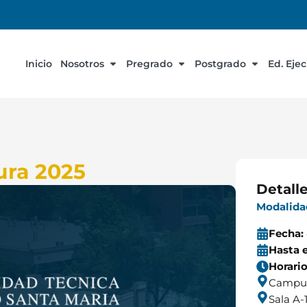
Inicio
Nosotros
Pregrado
Postgrado
Ed. Eje
ura 2025
Detall
Modalida
Fecha:
Hasta e
Horari
Campus
Sala A-