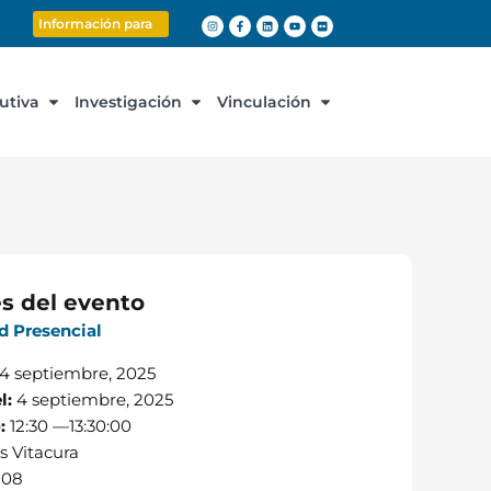
Información para
cutiva
Investigación
Vinculación
es del evento
d Presencial
4 septiembre, 2025
l:
4 septiembre, 2025
o:
12:30 —
13:30:00
 Vitacura
108