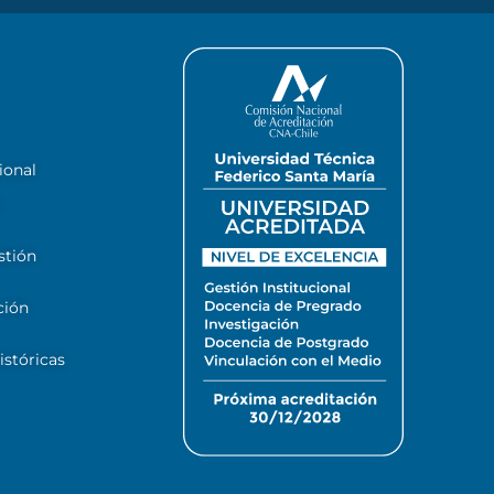
ional
stión
ción
stóricas