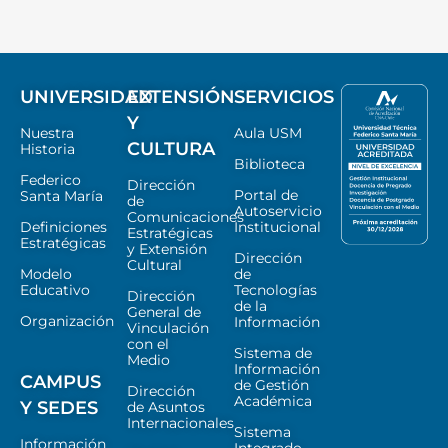
UNIVERSIDAD
EXTENSIÓN
SERVICIOS
Y
Nuestra
Aula USM
CULTURA
Historia
Biblioteca
Federico
Dirección
Portal de
Santa María
de
Autoservicio
Comunicaciones
Definiciones
Institucional
Estratégicas
Estratégicas
y Extensión
Dirección
Cultural
Modelo
de
Educativo
Tecnologías
Dirección
de la
General de
Organización
Información
Vinculación
con el
Sistema de
Medio
Información
CAMPUS
de Gestión
Dirección
Académica
Y SEDES
de Asuntos
Internacionales
Sistema
Información
Integrado