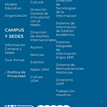
Dirección
Cultural
Modelo
de
Educativo
Tecnologías
Dirección
de la
General de
Organización
Información
Vinculación
con el
Sistema de
Medio
Información
CAMPUS
de Gestión
Dirección
Académica
Y SEDES
de Asuntos
Internacionales
Sistema
Información
Integrado
Alumni
Campus y
de
Sedes
Información
Noticias
Argos ERP
Tour Virtual
Eventos
Sistema de
Remuneraciones
Radio USM
Política de
Históricas
Privacidad
Cultura
Directorio
USM
USM
Trabaja con
nosotros