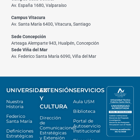
Av. España 1680, Valparaíso
Campus Vitacura
Av. Santa María 6400, Vitacura, Santiago
Sede Concepción
Arteaga Alemparte 943, Hualpén, Concepción
Sede Viña del Mar
Av. Federico Santa María 6090, Viña del Mar
UNIVERSIDAD
EXTENSIÓN
SERVICIOS
Y
Nuestra
Aula USM
CULTURA
Historia
Biblioteca
Federico
Dirección
Portal de
Santa María
de
Autoservicio
Comunicaciones
Definiciones
Institucional
Estratégicas
Estratégicas
y Extensión